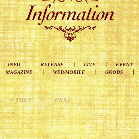
INFO
RELEASE
LIVE
EVENT
MAGAZINE
WEB/MOBILE
GOODS
＜ PREV
NEXT