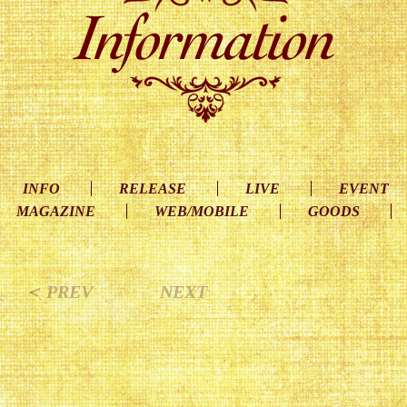
INFO
RELEASE
LIVE
EVENT
MAGAZINE
WEB/MOBILE
GOODS
＜ PREV
NEXT