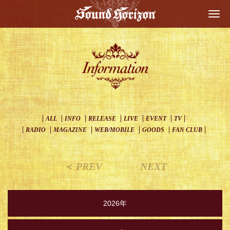
Togg
navi
ALL
INFO
RELEASE
LIVE
EVENT
TV
RADIO
MAGAZINE
WEB/MOBILE
GOODS
FAN CLUB
＜ PREV
NEXT
2026年