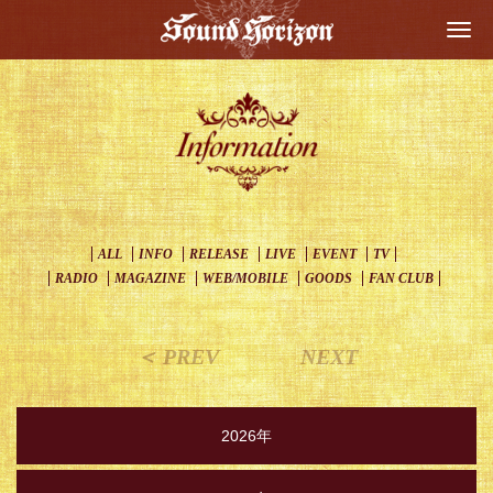
Togg
navi
ALL
INFO
RELEASE
LIVE
EVENT
TV
RADIO
MAGAZINE
WEB/MOBILE
GOODS
FAN CLUB
＜ PREV
NEXT
2026年