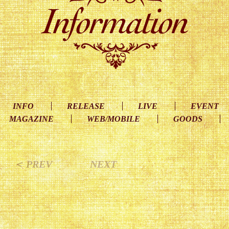
INFO
RELEASE
LIVE
EVENT
MAGAZINE
WEB/MOBILE
GOODS
＜ PREV
NEXT