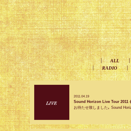
ALL
RADIO
2011.04.19
Sound Horizon Live Tour 
お待たせ致しました｡ Sound Horiz