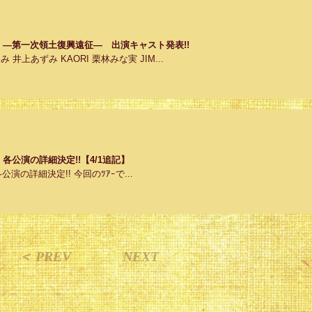
ur 2011 ―第一次領土復興遠征― 出演キャスト発表!!
乃かなみ 井上あずみ KAORI 栗林みな実 JIM...
 2011 各公演の詳細決定!!【4/1追記】
011 各公演の詳細決定!! 今回のﾂｱｰで...
＜ PREV
NEXT