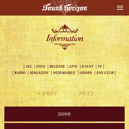
Togg
navi
ALL
INFO
RELEASE
LIVE
EVENT
TV
RADIO
MAGAZINE
WEB/MOBILE
GOODS
FAN CLUB
＜ PREV
NEXT
2026年