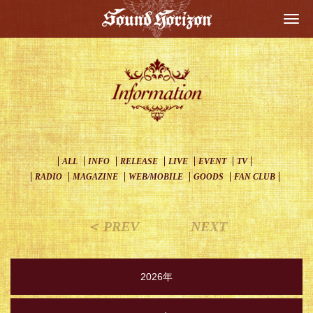
Togg
navi
ALL
INFO
RELEASE
LIVE
EVENT
TV
RADIO
MAGAZINE
WEB/MOBILE
GOODS
FAN CLUB
＜ PREV
NEXT
2026年