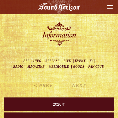
Togg
navi
ALL
INFO
RELEASE
LIVE
EVENT
TV
RADIO
MAGAZINE
WEB/MOBILE
GOODS
FAN CLUB
＜ PREV
NEXT
2026年