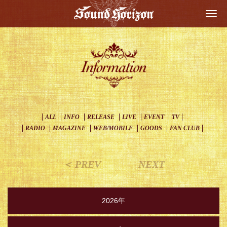
Togg
navi
ALL
INFO
RELEASE
LIVE
EVENT
TV
RADIO
MAGAZINE
WEB/MOBILE
GOODS
FAN CLUB
＜ PREV
NEXT
2026年