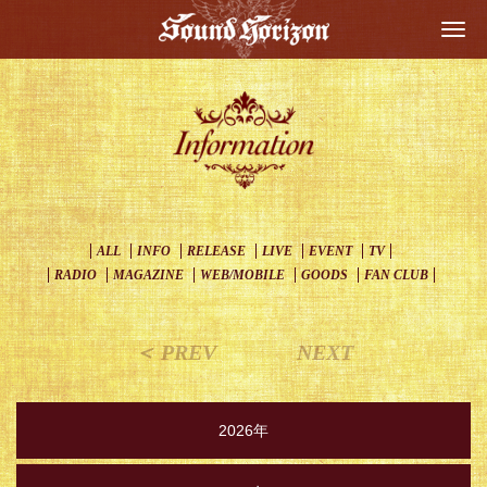
Togg
navi
ALL
INFO
RELEASE
LIVE
EVENT
TV
RADIO
MAGAZINE
WEB/MOBILE
GOODS
FAN CLUB
＜ PREV
NEXT
2026年