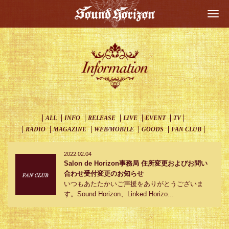
Togg
navi
ALL
INFO
RELEASE
LIVE
EVENT
TV
RADIO
MAGAZINE
WEB/MOBILE
GOODS
FAN CLUB
2022.02.04
Salon de Horizon事務局 住所変更およびお問い
合わせ受付変更のお知らせ
いつもあたたかいご声援をありがとうございま
す。Sound Horizon、Linked Horizo...