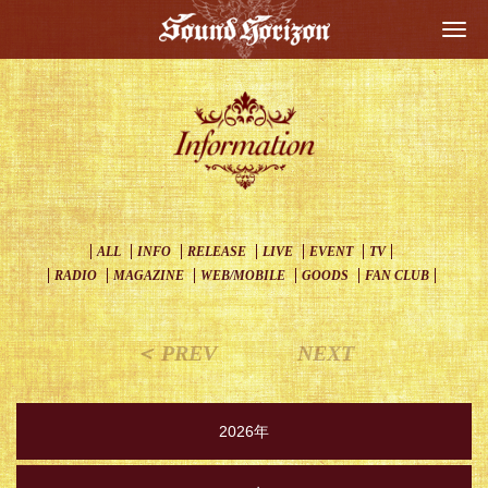
Togg
navi
ALL
INFO
RELEASE
LIVE
EVENT
TV
RADIO
MAGAZINE
WEB/MOBILE
GOODS
FAN CLUB
＜ PREV
NEXT
2026年