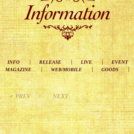
INFO
RELEASE
LIVE
EVENT
MAGAZINE
WEB/MOBILE
GOODS
＜ PREV
NEXT