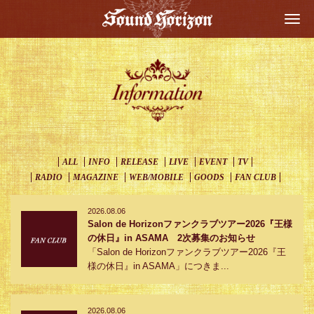
Togg
navi
ALL
INFO
RELEASE
LIVE
EVENT
TV
RADIO
MAGAZINE
WEB/MOBILE
GOODS
FAN CLUB
2026.08.06
Salon de Horizonファンクラブツアー2026『王様
の休日』in ASAMA 2次募集のお知らせ
「Salon de Horizonファンクラブツアー2026『王
様の休日』in ASAMA」につきま...
2026.08.06