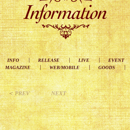
INFO
RELEASE
LIVE
EVENT
MAGAZINE
WEB/MOBILE
GOODS
＜ PREV
NEXT