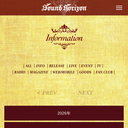
Togg
navi
ALL
INFO
RELEASE
LIVE
EVENT
TV
RADIO
MAGAZINE
WEB/MOBILE
GOODS
FAN CLUB
＜ PREV
NEXT
2026年