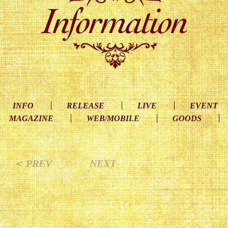
INFO
RELEASE
LIVE
EVENT
MAGAZINE
WEB/MOBILE
GOODS
＜ PREV
NEXT