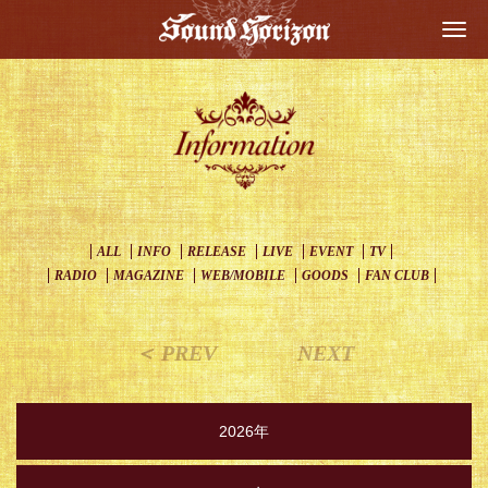
Togg
navi
ALL
INFO
RELEASE
LIVE
EVENT
TV
RADIO
MAGAZINE
WEB/MOBILE
GOODS
FAN CLUB
＜ PREV
NEXT
2026年