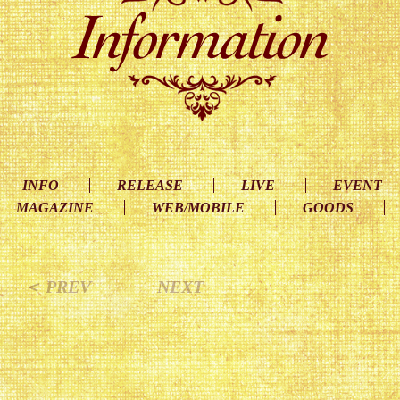
INFO
RELEASE
LIVE
EVENT
MAGAZINE
WEB/MOBILE
GOODS
＜ PREV
NEXT