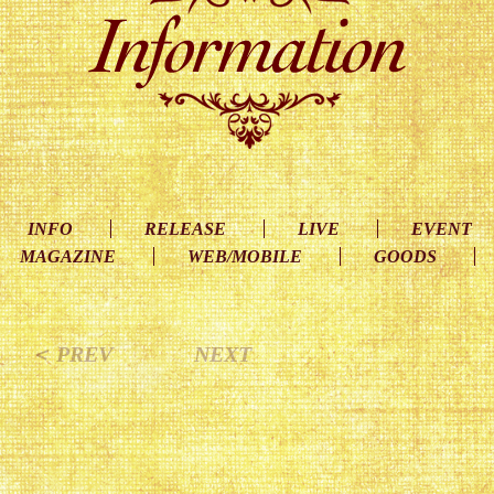
INFO
RELEASE
LIVE
EVENT
MAGAZINE
WEB/MOBILE
GOODS
＜ PREV
NEXT