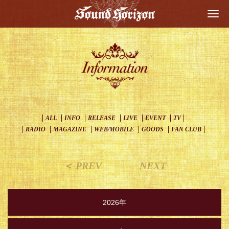
Togg
navi
ALL
INFO
RELEASE
LIVE
EVENT
TV
RADIO
MAGAZINE
WEB/MOBILE
GOODS
FAN CLUB
＜ PREV
NEXT
2026年