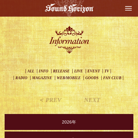
Togg
navi
ALL
INFO
RELEASE
LIVE
EVENT
TV
RADIO
MAGAZINE
WEB/MOBILE
GOODS
FAN CLUB
＜ PREV
NEXT
2026年