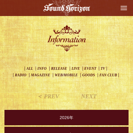
Togg
navi
ALL
INFO
RELEASE
LIVE
EVENT
TV
RADIO
MAGAZINE
WEB/MOBILE
GOODS
FAN CLUB
＜ PREV
NEXT
2026年