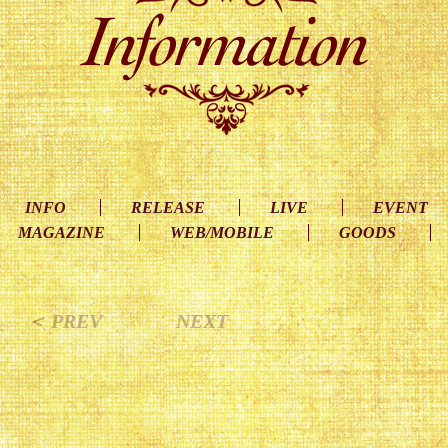
INFO
RELEASE
LIVE
EVENT
MAGAZINE
WEB/MOBILE
GOODS
＜ PREV
NEXT