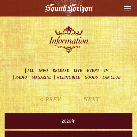
Togg
navi
ALL
INFO
RELEASE
LIVE
EVENT
TV
RADIO
MAGAZINE
WEB/MOBILE
GOODS
FAN CLUB
＜ PREV
NEXT
2026年