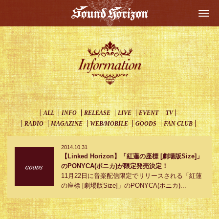
Togg
navi
ALL
INFO
RELEASE
LIVE
EVENT
TV
RADIO
MAGAZINE
WEB/MOBILE
GOODS
FAN CLUB
2014.10.31
【Linked Horizon】「紅蓮の座標 [劇場版Size]」
のPONYCA(ポニカ)が限定発売決定！
11月22日に音楽配信限定でリリースされる「紅蓮
の座標 [劇場版Size]」のPONYCA(ポニカ)...