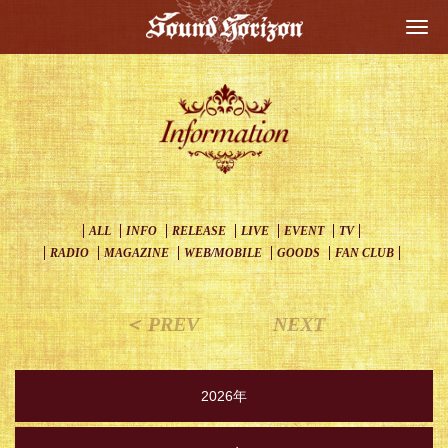
Togg
navi
ALL
INFO
RELEASE
LIVE
EVENT
TV
RADIO
MAGAZINE
WEB/MOBILE
GOODS
FAN CLUB
＜ PREV
NEXT
2026年