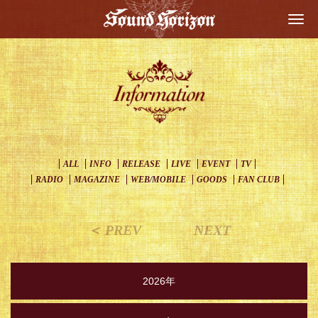
Togg
navi
ALL
INFO
RELEASE
LIVE
EVENT
TV
RADIO
MAGAZINE
WEB/MOBILE
GOODS
FAN CLUB
＜ PREV
NEXT
2026年