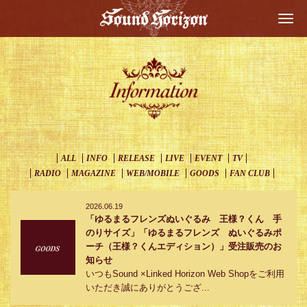
Togg
navi
ALL
INFO
RELEASE
LIVE
EVENT
TV
RADIO
MAGAZINE
WEB/MOBILE
GOODS
FAN CLUB
2026.06.19
「ゆるまるフレンズぬいぐるみ 王様？くん 手
のりサイズ」「ゆるまるフレンズ ぬいぐるみポ
ーチ（王様？くんエディション）」受注販売のお
知らせ
いつもSound ×Linked Horizon Web Shopをご利用
いただき誠にありがとうござ...