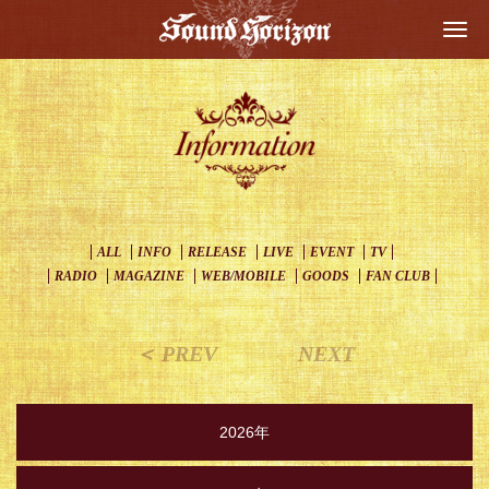
Togg
navi
ALL
INFO
RELEASE
LIVE
EVENT
TV
RADIO
MAGAZINE
WEB/MOBILE
GOODS
FAN CLUB
＜ PREV
NEXT
2026年