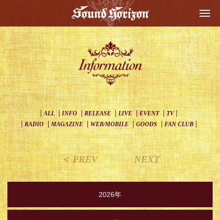
Togg
navi
ALL
INFO
RELEASE
LIVE
EVENT
TV
RADIO
MAGAZINE
WEB/MOBILE
GOODS
FAN CLUB
＜ PREV
NEXT
2026年