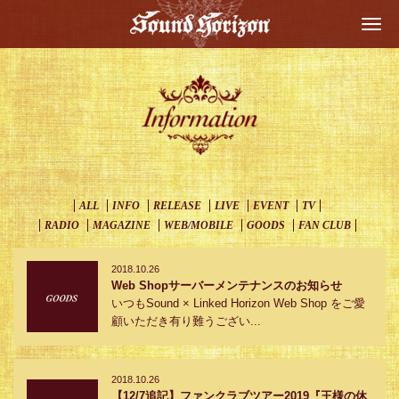
Togg
navi
ALL
INFO
RELEASE
LIVE
EVENT
TV
RADIO
MAGAZINE
WEB/MOBILE
GOODS
FAN CLUB
2018.10.26
Web Shopサーバーメンテナンスのお知らせ
いつもSound × Linked Horizon Web Shop をご愛
顧いただき有り難うござい...
2018.10.26
【12/7追記】ファンクラブツアー2019『王様の休