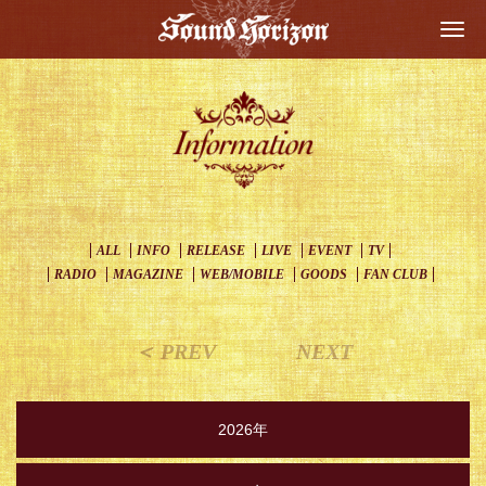
Togg
navi
ALL
INFO
RELEASE
LIVE
EVENT
TV
RADIO
MAGAZINE
WEB/MOBILE
GOODS
FAN CLUB
＜ PREV
NEXT
2026年