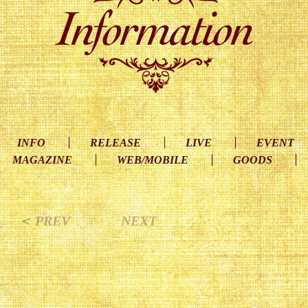
INFO
RELEASE
LIVE
EVENT
MAGAZINE
WEB/MOBILE
GOODS
＜ PREV
NEXT