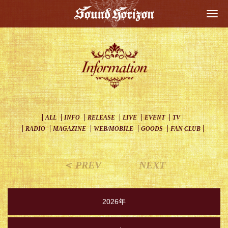
Togg
navi
ALL
INFO
RELEASE
LIVE
EVENT
TV
RADIO
MAGAZINE
WEB/MOBILE
GOODS
FAN CLUB
＜ PREV
NEXT
2026年