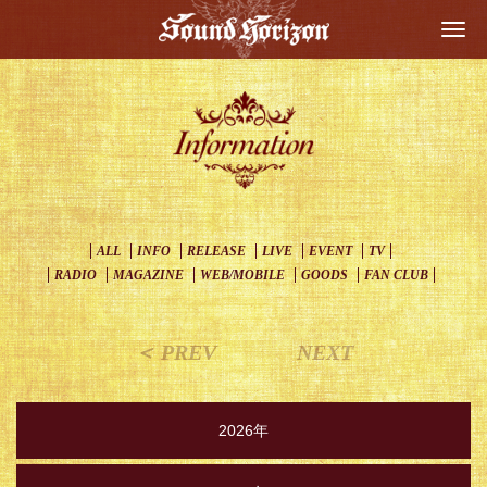
Togg
navi
ALL
INFO
RELEASE
LIVE
EVENT
TV
RADIO
MAGAZINE
WEB/MOBILE
GOODS
FAN CLUB
＜ PREV
NEXT
2026年