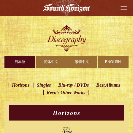
Togg
navi
日本語
简体中文
繁體中文
ENGLISH
Horizons
Singles
Blu-ray / DVDs
Best Albums
Revo's Other Works
Horizons